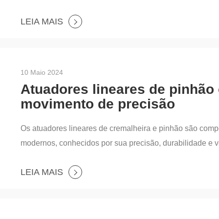
controlado, tornando-os essenciais em várias aplicações 
LEIA MAIS
soluções avançadas de automação, oferece uma variedade
projetados para atender às diversas necessidades da indú
10 Maio 2024
Atuadores lineares de pinhão
movimento de precisão
Os atuadores lineares de cremalheira e pinhão são com
modernos, conhecidos por sua precisão, durabilidade e v
movimento rotacional em movimento linear, tornando-os i
LEIA MAIS
YSC-ROBOT, líder em soluções avançadas de automação,
e cremalheira de alta qualidade projetados para atender 