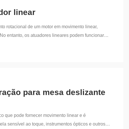
dor linear
nto rotacional de um motor em movimento linear,
No entanto, os atuadores lineares podem funcionar
ança do sistema. Portanto, o diagnóstico de falhas
resenta um método de diagnóstico de falhas de atuador
 falhas de atuador adaptativo
ração para mesa deslizante
ico que pode fornecer movimento linear e é
a sensível ao toque, instrumentos ópticos e outros