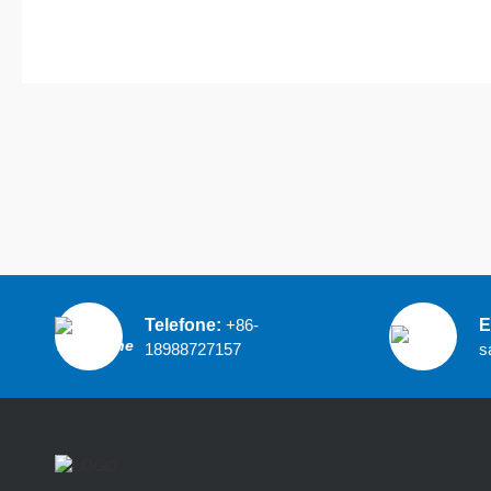
Telefone:
+86-
E
18988727157
s