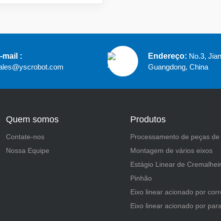
-mail :
Endereço:
No.3, Jia
ales@yscrobot.com
Guangdong, China
Quem somos
Produtos
Contate-nos
Processamento de peças de
Nossa Equipe
Montagem de vários eixos
Estágio Linear de Cremalhei
Pinhão
Eixo linear acionado por corr
Eixo linear acionado por par