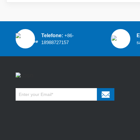
Telefone:
+86-
E
18988727157
s