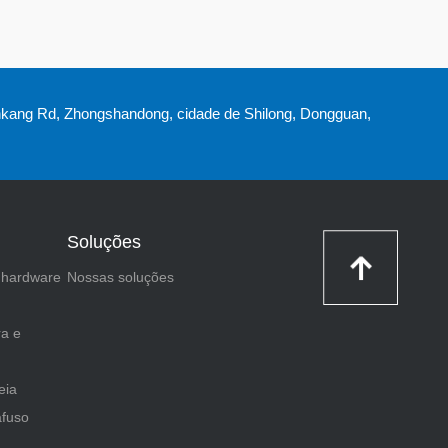
nkang Rd, Zhongshandong, cidade de Shilong, Dongguan,
Soluções
 hardware
Nossas soluções
ra e
eia
afuso