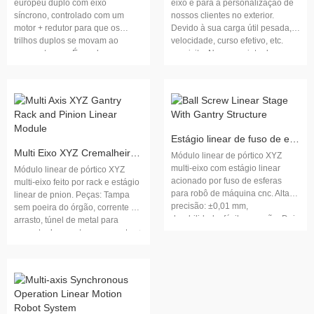
europeu duplo com eixo
eixo é para a personalização de
síncrono, controlado com um
nossos clientes no exterior.
motor + redutor para que os
Devido à sua carga útil pesada,
trilhos duplos se movam ao
velocidade, curso efetivo, etc.
mesmo tempo. É usado em
requisito. Nosso projeto do
muitos sistemas lineares cnc para
coordenador e faz uma solução
atender à demanda do cliente e
para encontrar sua procura. O
do mercado. Este é o customing
eixo X é feito com estágio linear
de produtos de acordo com o seu
de cremalheira e pinhão padrão
curso efetivo, carga útil,
e o eixo Z é feito com material de
velocidade, precisão, uso etc. Se
aço especial.
Estágio linear de fuso de esferas com estrutura de pórtico
você tem essa demanda amável,
Multi Eixo XYZ Cremalheira de Pórtico e Pinhão Módulo Linear
os pls não hesitam contatar-nos e
Módulo linear de pórtico XYZ
multi-eixo com estágio linear
Módulo linear de pórtico XYZ
acionado por fuso de esferas
multi-eixo feito por rack e estágio
para robô de máquina cnc. Alta
linear de pnion. Peças: Tampa
precisão: ±0,01 mm,
sem poeira do órgão, corrente de
durabilidade, fácil operação. Dois
arrasto, túnel de metal para
tipos: semi-fechado e totalmente
corrente de arrasto, servo motor +
fechado. OEM é bem-vindo.
driver etc. Características:
Resistente, durabilidade,
personalizando o curso eficaz
longo etc. Mova produtos
pesados para cima e para baixo,
para a esquerda e para a direita,